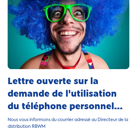
quitté les agences physiques pour de nouveau devoir les
réintégrer pour certains. Les informations essentielles
évoquées lors de celle-ci sont les suivantes :
Lettre ouverte sur la
demande de l'utilisation
du téléphone personnel
pour contacter les clients
Nous vous informons du courrier adressé au Directeur de la
des Agences RBWM.
distribution RBWM