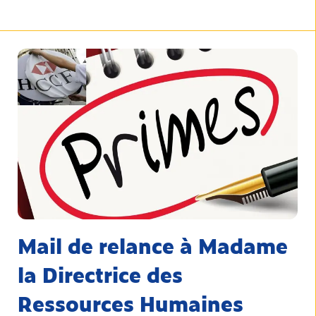
Mail de relance à Madame
la Directrice des
Ressources Humaines