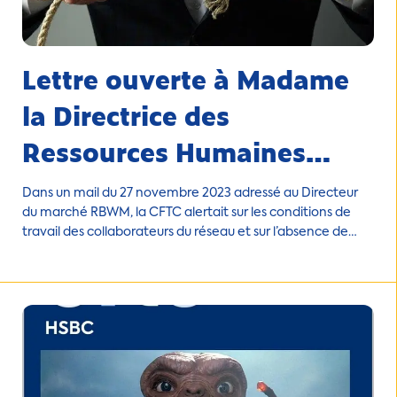
Lettre ouverte à Madame
la Directrice des
Ressources Humaines
Groupe CCF
Dans un mail du 27 novembre 2023 adressé au Directeur
du marché RBWM, la CFTC alertait sur les conditions de
travail des collaborateurs du réseau et sur l’absence de
communication sur les nouveaux process qui seraient mis
en place au sein du CCF.