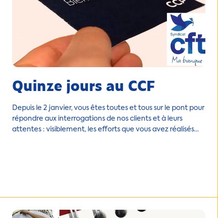
Quinze jours au CCF
Depuis le 2 janvier, vous êtes toutes et tous sur le pont pour
répondre aux interrogations de nos clients et à leurs
attentes : visiblement, les efforts que vous avez réalisés
ont permis de gérer la bascule des données clients d'une
façon plus que satisfaisante. Malgré tout, la satisfaction de
nos clients n'est pas forcément au rendez-vous sur la
totalité des services offerts.