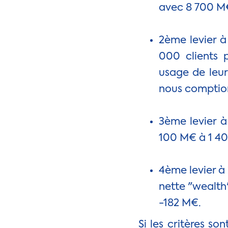
avec 8 700 M
2ème levier à
000 clients p
usage de leur
nous comptions
3ème levier à
100 M€ à 1 40
4ème levier à 
nette "wealth"
-182 M€.
Si les critères so