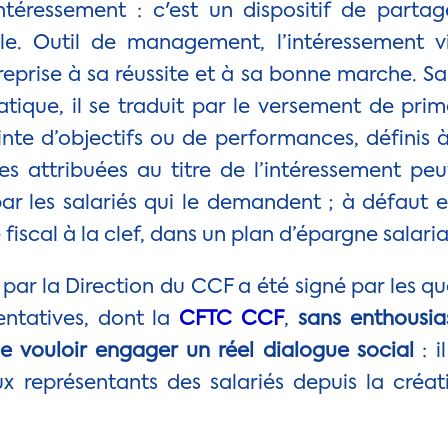
ntéressement : c'est un dispositif de parta
ale. Outil de management, l’intéressement vi
reprise à sa réussite et à sa bonne marche. S
atique, il se traduit par le versement de pri
inte d’objectifs ou de performances, définis à
s attribuées au titre de l’intéressement pe
 les salariés qui le demandent ; à défaut ell
iscal à la clef, dans un plan d’épargne salaria
par la Direction du CCF a été signé par les q
entatives, dont la
CFTC CCF
,
sans enthousi
de vouloir engager
un réel dialogue social
: i
x représentants des salariés depuis la créat